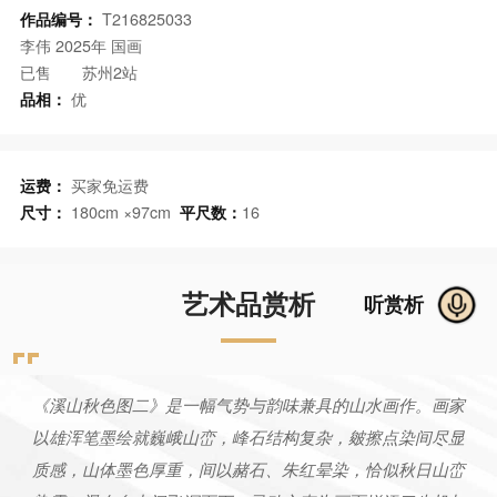
作品编号：
T216825033
李伟
2025年
国画
已售
苏州2站
品相：
优
运费：
买家免运费
尺寸：
180cm ×97cm
平尺数：
16
艺术品赏析
听赏析
《溪山秋色图二》是一幅气势与韵味兼具的山水画作。画家
以雄浑笔墨绘就巍峨山峦，峰石结构复杂，皴擦点染间尽显
质感，山体墨色厚重，间以赭石、朱红晕染，恰似秋日山峦