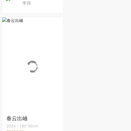
李伟
春云出岫
2024
/
180*96cm